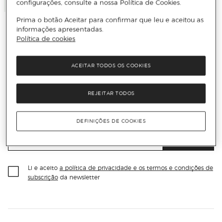
Adicionar
configurações, consulte a nossa Política de Cookies.
Prima o botão Aceitar para confirmar que leu e aceitou as
informações apresentadas.
Política de cookies
Receba todas as novidades
ACEITAR TODOS OS COOKIES
REJEITAR TODOS
Subscreva a nossa newsletter e seja o primeiro a conhecer
todas as novidades, promoções exclusivas e descontos.
DEFINIÇÕES DE COOKIES
Email
ENVIAR
Li e aceito
a política de privacidade e os termos e condições de
subscrição
da newsletter
Información del sitio web y servicios
Servicios destacados