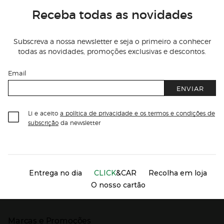
Receba todas as novidades
Subscreva a nossa newsletter e seja o primeiro a conhecer
todas as novidades, promoções exclusivas e descontos.
Email
ENVIAR
Li e aceito
a política de privacidade e os termos e condições de
subscrição
da newsletter
Información del sitio web y servicios
Servicios destacados
Entrega no dia
CLICK
&CAR
Recolha em loja
O nosso cartão
Marcas e Promoções