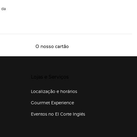
da
O nosso cartão
Presiona Enter para expandir
Lojas e Serviços
Localização e horários
Gourmet Experience
Eventos no El Corte Inglés
Enlaces de lojas e serviços