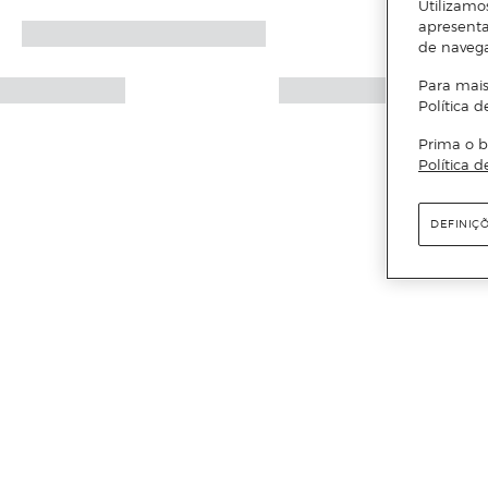
Utilizamo
apresenta
de naveg
Para mais
Política d
Prima o b
Política d
DEFINIÇ