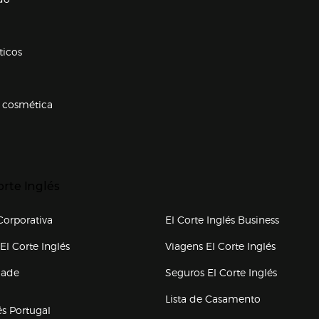
ticos
 cosmética
p categorias
r para expandir
orte Inglés
upo el corte inglés
orporativa
El Corte Inglés Business
(abre en nueva ventana)
(abre en
El Corte Inglés
Viagens El Corte Inglés
(abre en
dade
Seguros El Corte Inglés
a ventana)
Lista de Casamento
és Portugal