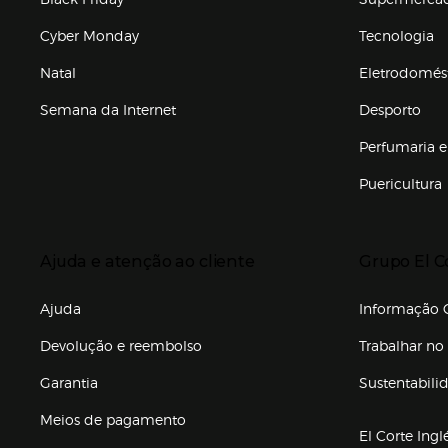
Cyber Monday
Tecnologia
Natal
Eletrodomés
Semana da Internet
Desporto
Enlaces de marcas e promoções
Perfumaria e
Puericultura
Enlaces de to
Presiona Enter para expandir
Presiona Ente
Ajuda e atenção ao cliente
Grupo El C
Enlaces de gr
Ajuda
Informação C
Devolução e reembolso
Trabalhar no 
Garantia
Sustentabili
(abre en nuev
Meios de pagamento
El Corte Ingl