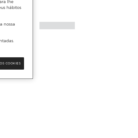
ara lhe
eus hábitos
 a nossa
ntadas.
OS COOKIES