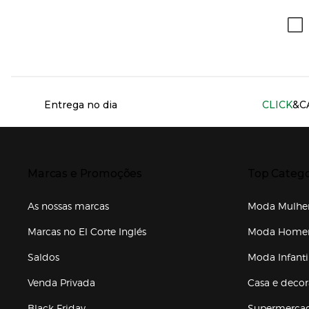
Información del sitio web y servicios
Entrega no dia
CLICK
&C
Presiona Enter para expandir
Presiona Ente
Marcas e Promoções
Top Catego
As nossas marcas
Moda Mulhe
Marcas no El Corte Inglés
Moda Hom
Saldos
Moda Infanti
Venda Privada
Casa e deco
Black Friday
Supermerca