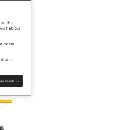
ara lhe
eus hábitos
 a nossa
ntadas.
OS COOKIES