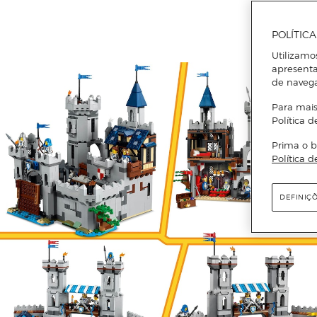
POLÍTIC
Utilizamo
apresenta
de naveg
Para mais
Política d
Prima o b
Política d
DEFINIÇ