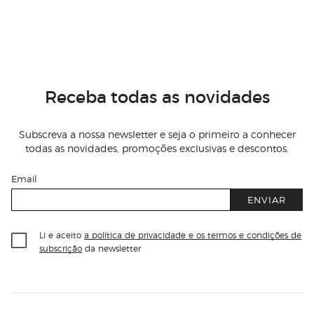
Receba todas as novidades
Subscreva a nossa newsletter e seja o primeiro a conhecer
todas as novidades, promoções exclusivas e descontos.
Email
ENVIAR
Li e aceito
a política de privacidade e os termos e condições de
subscrição
da newsletter
Información del sitio web y servicios
Servicios destacados