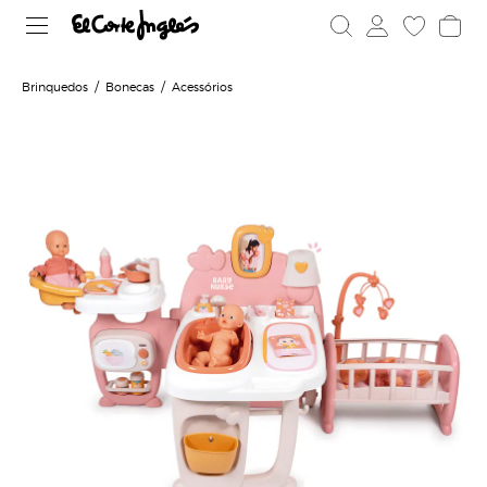
Brinquedos
Bonecas
Acessórios