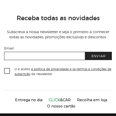
Receba todas as novidades
Subscreva a nossa newsletter e seja o primeiro a conhecer
todas as novidades, promoções exclusivas e descontos.
Email
ENVIAR
Li e aceito
a política de privacidade e os termos e condições de
subscrição
da newsletter
Información del sitio web y servicios
Servicios destacados
Entrega no dia
CLICK
&CAR
Recolha em loja
O nosso cartão