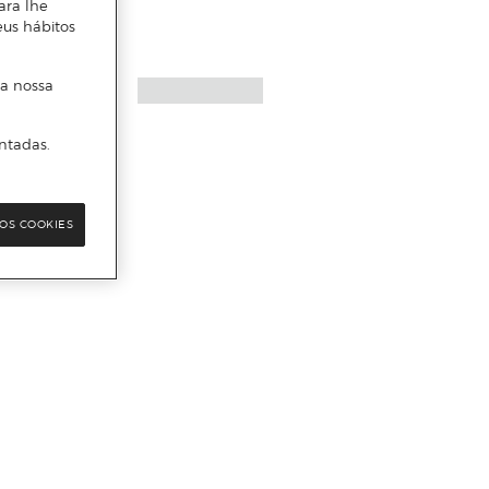
ara lhe
eus hábitos
 a nossa
ntadas.
OS COOKIES