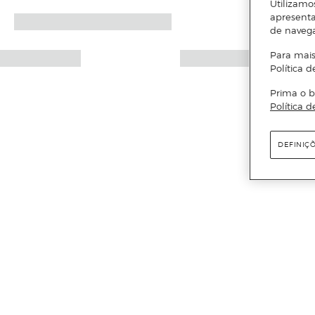
Utilizamo
apresenta
de naveg
Para mais
Política d
Prima o b
Política d
DEFINIÇ