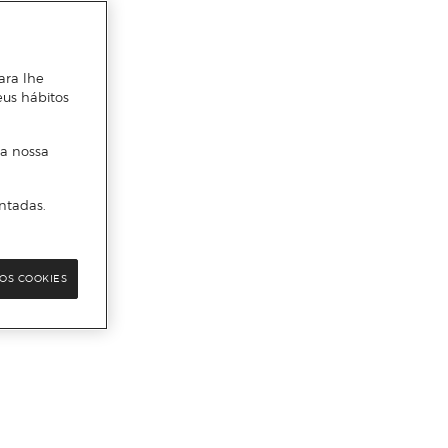
ara lhe
eus hábitos
 a nossa
ntadas.
OS COOKIES