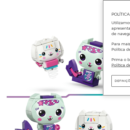
POLÍTIC
Utilizamo
apresenta
de naveg
Para mais
Política d
Prima o b
Política d
DEFINIÇ