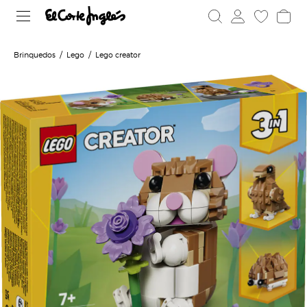
Brinquedos
Lego
Lego creator