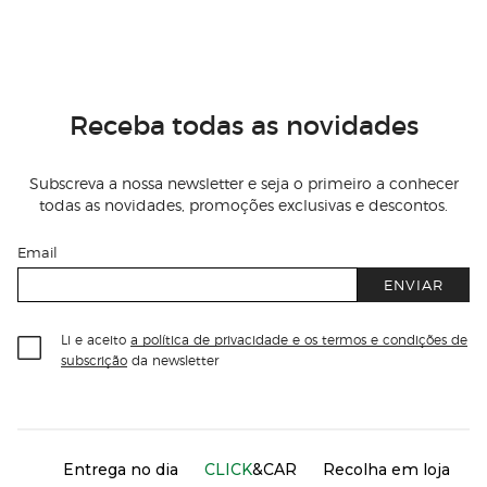
Receba todas as novidades
Subscreva a nossa newsletter e seja o primeiro a conhecer
todas as novidades, promoções exclusivas e descontos.
Email
ENVIAR
Li e aceito
a política de privacidade e os termos e condições de
subscrição
da newsletter
Información del sitio web y servicios
Servicios destacados
Entrega no dia
CLICK
&CAR
Recolha em loja