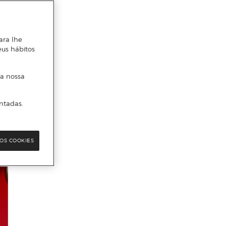
ara lhe
eus hábitos
 a nossa
ntadas.
OS COOKIES