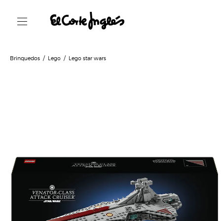
Brinquedos
Lego
Lego star wars