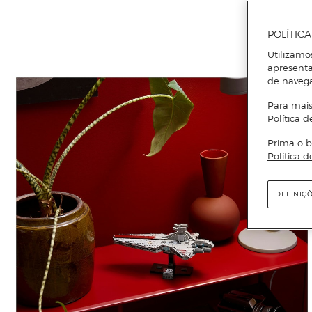
POLÍTIC
Utilizamo
apresenta
de naveg
Para mais
Política d
Prima o b
Política d
DEFINIÇ