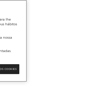
ara lhe
eus hábitos
 a nossa
ntadas.
OS COOKIES