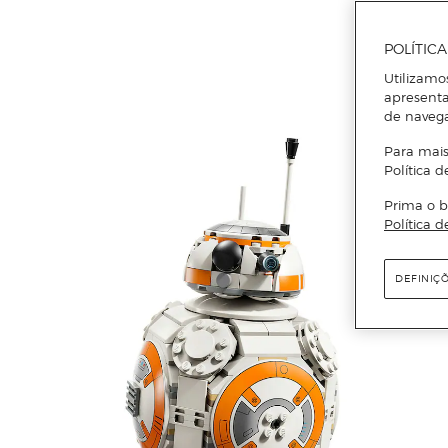
POLÍTIC
Utilizamo
apresenta
de naveg
Para mais
Política d
Prima o b
Política d
DEFINIÇ