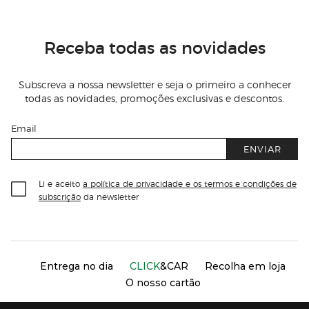
Receba todas as novidades
Subscreva a nossa newsletter e seja o primeiro a conhecer
todas as novidades, promoções exclusivas e descontos.
Email
ENVIAR
Li e aceito
a política de privacidade e os termos e condições de
subscrição
da newsletter
Información del sitio web y servicios
Servicios destacados
Entrega no dia
CLICK
&CAR
Recolha em loja
O nosso cartão