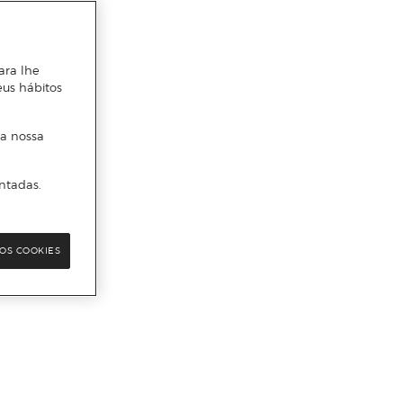
ara lhe
eus hábitos
 a nossa
ntadas.
OS COOKIES