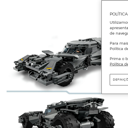
POLÍTIC
Utilizamo
apresenta
de naveg
Para mais
Política d
Prima o b
Política d
DEFINIÇ