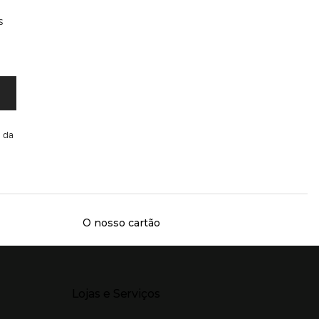
s
da
O nosso cartão
Presiona Enter para expandir
Lojas e Serviços