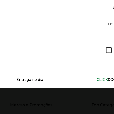
Ema
Información del sitio web y servicios
Entrega no dia
CLICK
&C
Presiona Enter para expandir
Presiona Ente
Marcas e Promoções
Top Catego