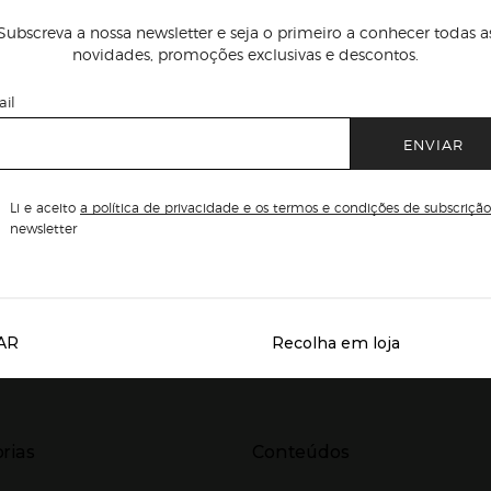
Subscreva a nossa newsletter e seja o primeiro a conhecer todas a
novidades, promoções exclusivas e descontos.
il
ENVIAR
Li e aceito
a política de privacidade e os termos e condições de subscrição
newsletter
AR
Recolha em loja
Servicios destacados
r para expandir
Presiona Enter para expandir
rias
Conteúdos