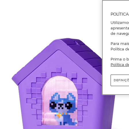
POLÍTIC
Utilizamo
apresenta
de naveg
Para mais
Política d
Prima o b
Política d
DEFINIÇ