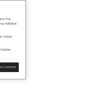
ara lhe
eus hábitos
 a nossa
ntadas.
OS COOKIES