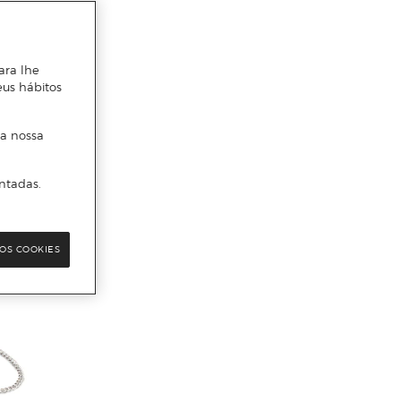
ara lhe
eus hábitos
 a nossa
ntadas.
OS COOKIES