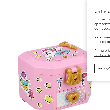
POLÍTIC
Utilizamo
apresenta
de naveg
Para mais
Política d
Prima o b
Política d
DEFINIÇ