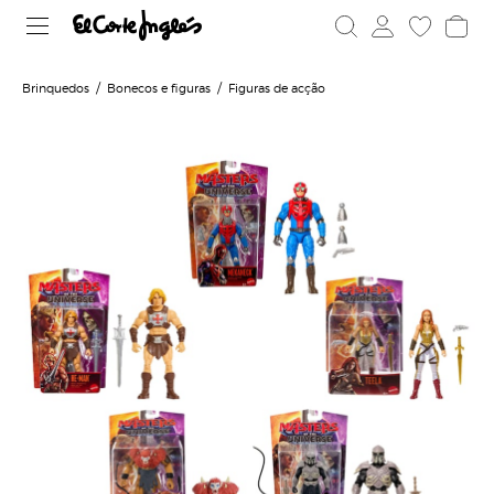
Brinquedos
Bonecos e figuras
Figuras de acção