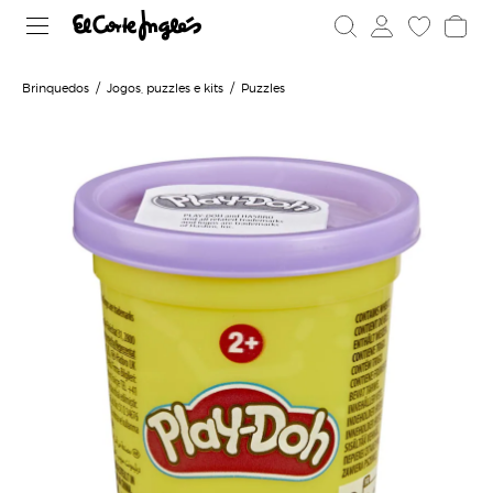
Brinquedos
Jogos, puzzles e kits
Puzzles