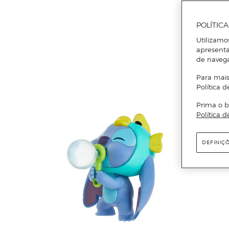
POLÍTIC
Utilizamo
apresenta
de naveg
Para mais
Política d
Prima o b
Política d
DEFINIÇ