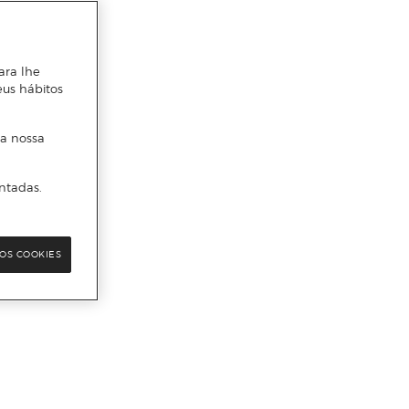
ara lhe
eus hábitos
 a nossa
ntadas.
OS COOKIES