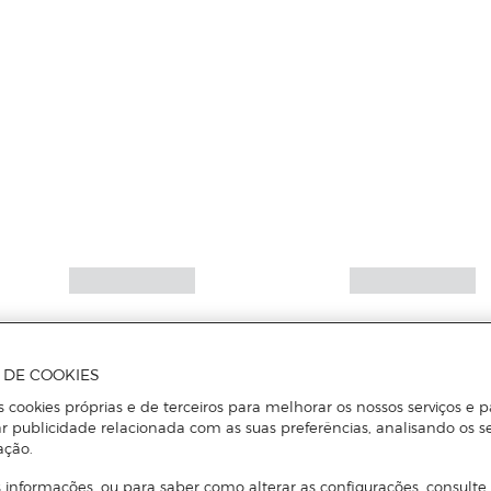
Mais informações
A DE COOKIES
s cookies próprias e de terceiros para melhorar os nossos serviços e p
r publicidade relacionada com as suas preferências, analisando os s
ação.
 informações, ou para saber como alterar as configurações, consulte