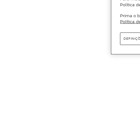
Política d
Prima o b
Política d
DEFINIÇ