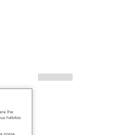
ara lhe
eus hábitos
 a nossa