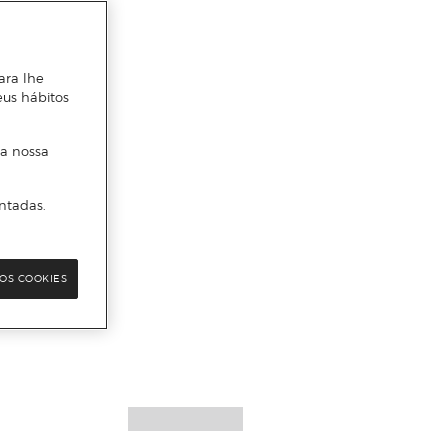
ara lhe
eus hábitos
 a nossa
ntadas.
OS COOKIES