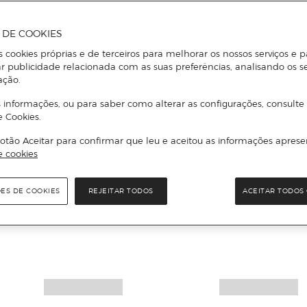
A DE COOKIES
s cookies próprias e de terceiros para melhorar os nossos serviços e p
r publicidade relacionada com as suas preferências, analisando os s
ação.
 informações, ou para saber como alterar as configurações, consulte
e Cookies.
otão Aceitar para confirmar que leu e aceitou as informações aprese
e cookies
Mais informações
ÕES DE COOKIES
REJEITAR TODOS
ACEITAR TODOS 