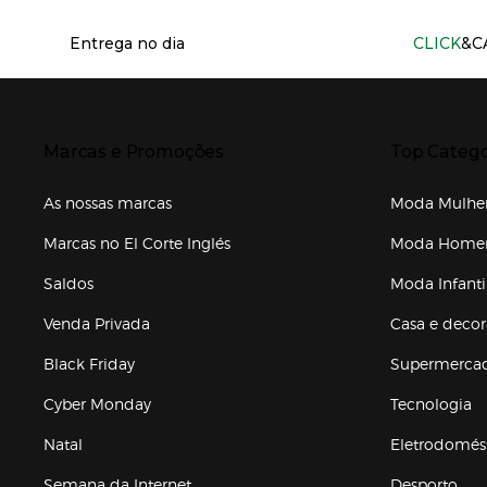
Información del sitio web y servicios
Entrega no dia
CLICK
&C
Presiona Enter para expandir
Presiona Ente
Marcas e Promoções
Top Catego
As nossas marcas
Moda Mulhe
Marcas no El Corte Inglés
Moda Hom
Saldos
Moda Infanti
Venda Privada
Casa e deco
Black Friday
Supermerca
Cyber Monday
Tecnologia
Natal
Eletrodomés
Semana da Internet
Desporto