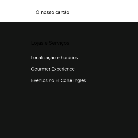
O nosso cartão
Presiona Enter para expandir
Lojas e Serviços
Localização e horários
Gourmet Experience
Eventos no El Corte Inglés
Enlaces de lojas e serviços