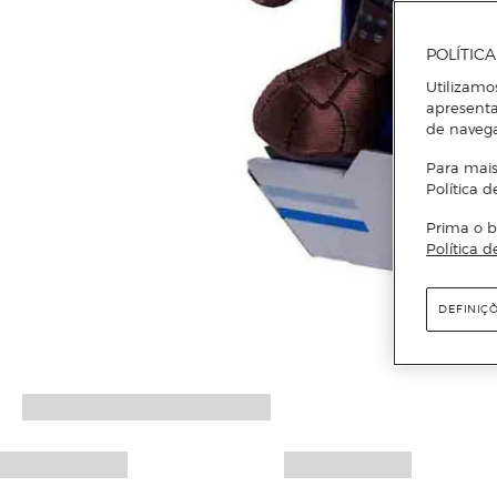
POLÍTIC
Utilizamo
apresenta
de naveg
Para mais
Política d
Prima o b
Política d
DEFINIÇ