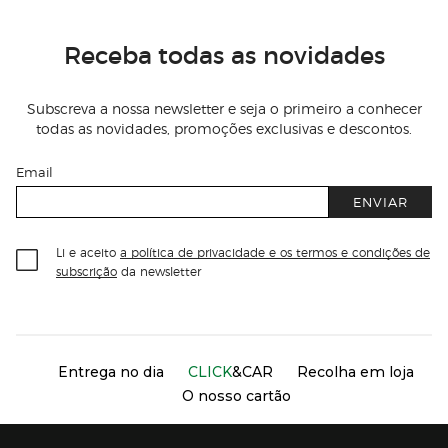
Receba todas as novidades
Subscreva a nossa newsletter e seja o primeiro a conhecer
todas as novidades, promoções exclusivas e descontos.
Email
ENVIAR
Li e aceito
a política de privacidade e os termos e condições de
subscrição
da newsletter
Información del sitio web y servicios
Servicios destacados
Entrega no dia
CLICK
&CAR
Recolha em loja
O nosso cartão