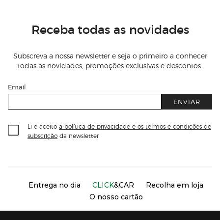
Receba todas as novidades
Subscreva a nossa newsletter e seja o primeiro a conhecer
todas as novidades, promoções exclusivas e descontos.
Email
ENVIAR
Li e aceito
a política de privacidade e os termos e condições de
subscrição
da newsletter
Información del sitio web y servicios
Servicios destacados
Entrega no dia
CLICK
&CAR
Recolha em loja
O nosso cartão