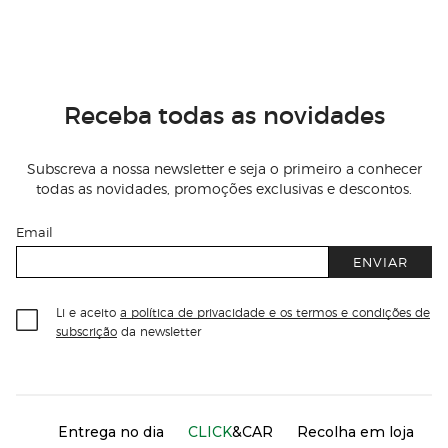
Receba todas as novidades
Subscreva a nossa newsletter e seja o primeiro a conhecer
todas as novidades, promoções exclusivas e descontos.
Email
ENVIAR
Li e aceito
a política de privacidade e os termos e condições de
subscrição
da newsletter
Información del sitio web y servicios
Servicios destacados
Entrega no dia
CLICK
&CAR
Recolha em loja