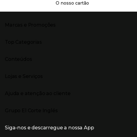
O nosso cartão
Marcas e Promoções
Presiona Enter para expandir
As nossas marcas
Top Categorias
Marcas no El Corte Inglés
Saldos
Presiona Enter para expandir
Moda Mulher
Venda Privada
Conteúdos
Moda Homem
Black Friday
Moda Infantil
Cyber Monday
Presiona Enter para expandir
Stories
Casa e decoração
Natal
Lojas e Serviços
Receitas
Supermercado
Semana da Internet
Âmbito Cultural
Tecnologia
Presiona Enter para expandir
Localização e horários
Catálogos
Eletrodomésticos
Enlaces de marcas e promoções
Ajuda e atenção ao cliente
Gourmet Experience
Desporto
Eventos no El Corte Inglés
Enlaces de conteúdos
Presiona Enter para expandir
Perfumaria e cosmética
Ajuda
Grupo El Corte Inglés
Puericultura
Devolução e reembolso
Enlaces de lojas e serviços
Garantia
Presiona Enter para expandir
Enlaces de grupo el corte inglés
Informação Corporativa
Enlaces de top categorias
Meios de pagamento
Siga-nos e descarregue a nossa App
(abre en nueva ventana)
Trabalhar no El Corte Inglés
Portes de Envio
Sustentabilidade