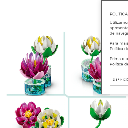
POLÍTIC
Utilizamo
apresenta
de naveg
Para mais
Política d
Prima o b
Política d
DEFINIÇ