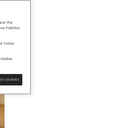
ara lhe
eus hábitos
 a nossa
ntadas.
OS COOKIES