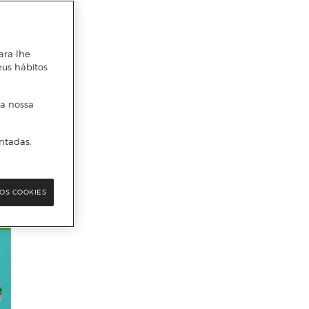
ara lhe
eus hábitos
 a nossa
ntadas.
OS COOKIES