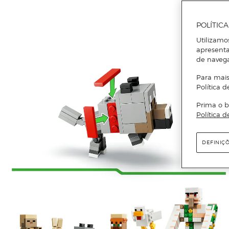
POLÍTIC
Utilizamo
apresenta
de naveg
Para mais
Política d
Prima o b
Política d
DEFINIÇ