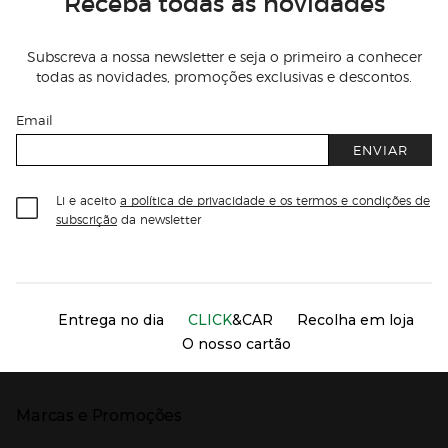
Receba todas as novidades
Subscreva a nossa newsletter e seja o primeiro a conhecer
todas as novidades, promoções exclusivas e descontos.
Email
ENVIAR
Li e aceito
a política de privacidade e os termos e condições de
subscrição
da newsletter
Información del sitio web y servicios
Servicios destacados
Entrega no dia
CLICK
&CAR
Recolha em loja
O nosso cartão
Marcas e Promoções