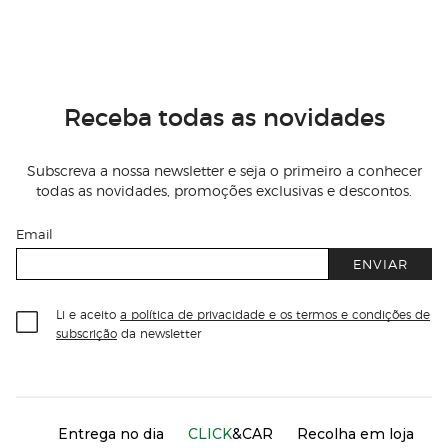
Receba todas as novidades
Subscreva a nossa newsletter e seja o primeiro a conhecer
todas as novidades, promoções exclusivas e descontos.
Email
ENVIAR
Li e aceito
a política de privacidade e os termos e condições de
subscrição
da newsletter
Información del sitio web y servicios
Servicios destacados
Entrega no dia
CLICK
&CAR
Recolha em loja