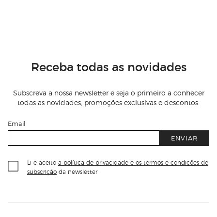
Receba todas as novidades
Subscreva a nossa newsletter e seja o primeiro a conhecer
todas as novidades, promoções exclusivas e descontos.
Email
ENVIAR
Li e aceito
a política de privacidade e os termos e condições de
subscrição
da newsletter
Información del sitio web y servicios
Servicios destacados