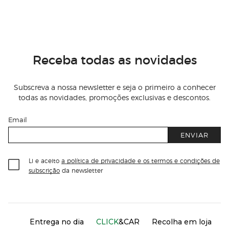
Receba todas as novidades
Subscreva a nossa newsletter e seja o primeiro a conhecer
todas as novidades, promoções exclusivas e descontos.
Email
ENVIAR
Li e aceito
a política de privacidade e os termos e condições de
subscrição
da newsletter
Información del sitio web y servicios
Servicios destacados
Entrega no dia
CLICK
&CAR
Recolha em loja