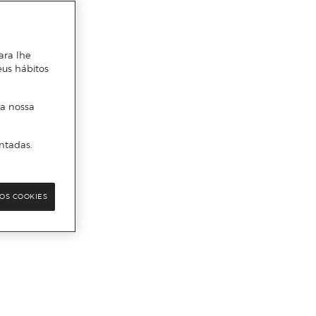
ara lhe
eus hábitos
 a nossa
ntadas.
OS COOKIES