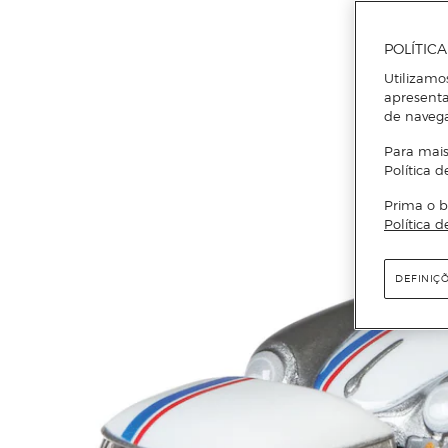
POLÍTIC
Utilizamo
apresenta
de naveg
Para mais
Política d
Prima o b
Política d
DEFINIÇ