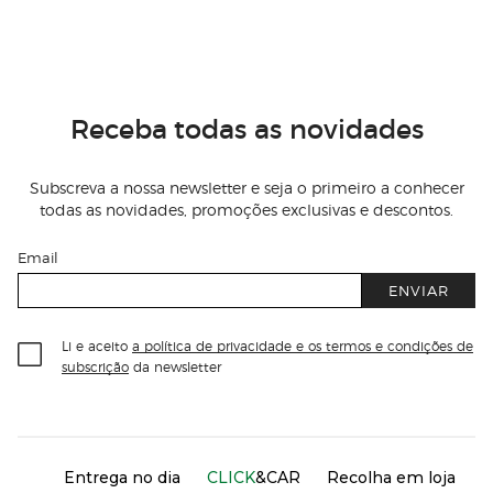
Receba todas as novidades
Subscreva a nossa newsletter e seja o primeiro a conhecer
todas as novidades, promoções exclusivas e descontos.
Email
ENVIAR
Li e aceito
a política de privacidade e os termos e condições de
subscrição
da newsletter
Información del sitio web y servicios
Servicios destacados
Entrega no dia
CLICK
&CAR
Recolha em loja