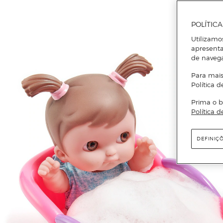
POLÍTIC
Utilizamo
apresenta
de naveg
Para mais
Política d
Prima o b
Política d
DEFINIÇ