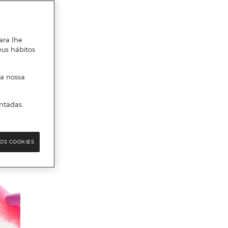
ara lhe
eus hábitos
 a nossa
ntadas.
OS COOKIES