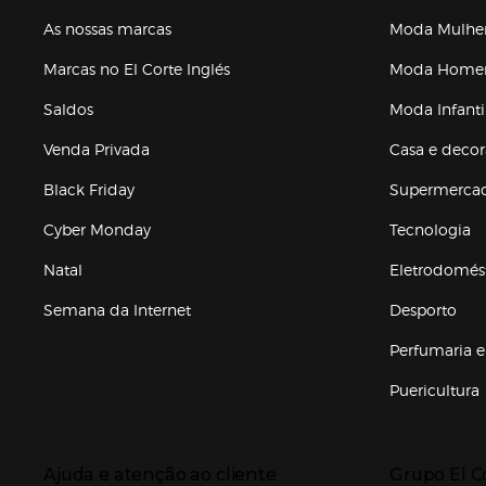
As nossas marcas
Moda Mulhe
Marcas no El Corte Inglés
Moda Hom
Saldos
Moda Infanti
Venda Privada
Casa e deco
Black Friday
Supermerca
Cyber Monday
Tecnologia
Natal
Eletrodomés
Semana da Internet
Desporto
Enlaces de marcas e promoções
Perfumaria e
Puericultura
Enlaces de to
Presiona Enter para expandir
Presiona Ente
Ajuda e atenção ao cliente
Grupo El C