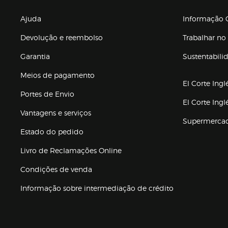
Enlaces de gr
Ajuda
Informação C
Devolução e reembolso
Trabalhar no 
Garantia
Sustentabili
(abre en nuev
Meios de pagamento
El Corte Ingl
Portes de Envio
El Corte Ing
Vantagens e serviços
Supermerca
Estado do pedido
Livro de Reclamações Online
Condições de venda
(abre en nueva 
Informação sobre intermediação de crédito
Enlaces de ajuda e atenção ao cliente