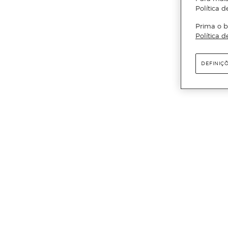
Política d
Prima o b
Política d
DEFINIÇ