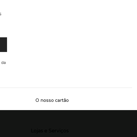
s
da
O nosso cartão
Presiona Enter para expandir
Lojas e Serviços