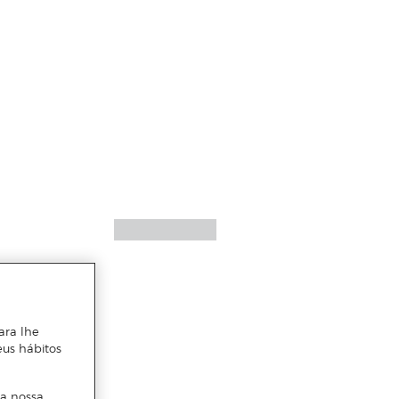
ara lhe
eus hábitos
 a nossa