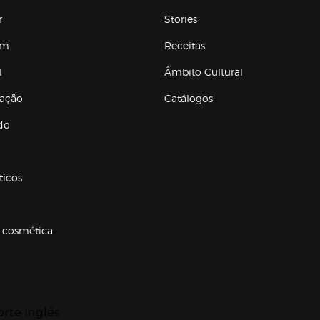
r
Stories
em
Receitas
l
Âmbito Cultural
ração
Catálogos
Enlaces de conteúdos
do
ticos
 cosmética
p categorias
r para expandir
orte Inglés