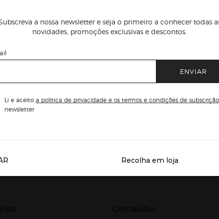
Subscreva a nossa newsletter e seja o primeiro a conhecer todas a
novidades, promoções exclusivas e descontos.
il
ENVIAR
Li e aceito
a política de privacidade e os termos e condições de subscrição
newsletter
AR
Recolha em loja
Servicios destacados
r para expandir
Presiona Enter para expandir
rias
Conteúdos