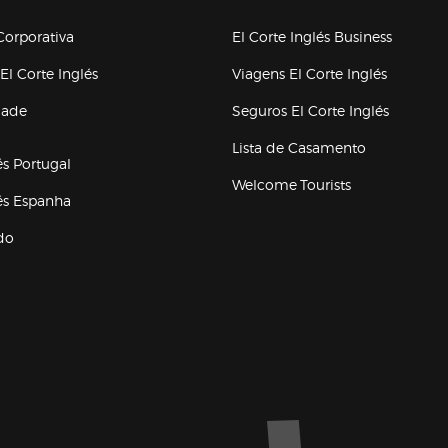
upo el corte inglés
orporativa
El Corte Inglés Business
(abre en nueva ventana)
(abre en
El Corte Inglés
Viagens El Corte Inglés
(abre en
dade
Seguros El Corte Inglés
a ventana)
Lista de Casamento
és Portugal
Welcome Tourists
(abre en nueva ventana)
lés Espanha
do
ventana)
Marca El Corte Inglés