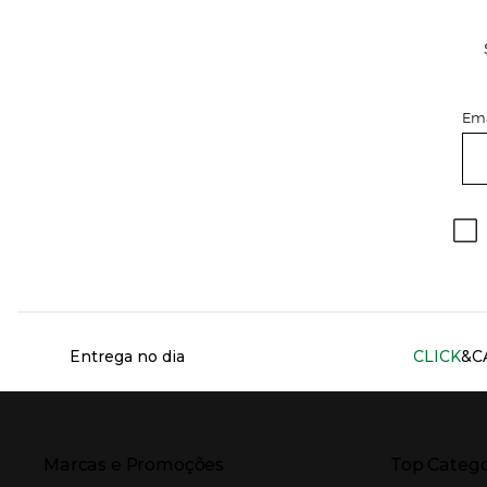
Ema
Información del sitio web y servicios
Entrega no dia
CLICK
&C
Presiona Enter para expandir
Presiona Ente
Marcas e Promoções
Top Catego