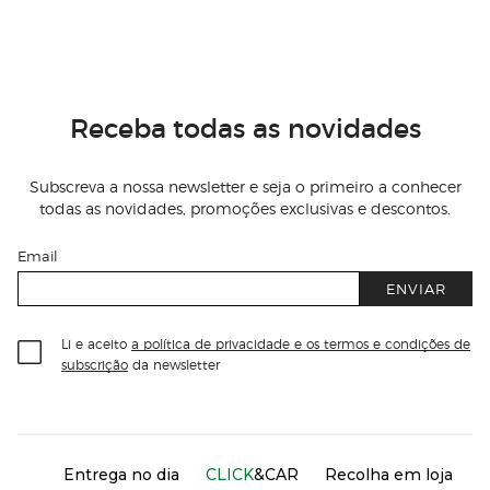
Receba todas as novidades
Subscreva a nossa newsletter e seja o primeiro a conhecer
todas as novidades, promoções exclusivas e descontos.
Email
ENVIAR
Li e aceito
a política de privacidade e os termos e condições de
subscrição
da newsletter
Información del sitio web y servicios
Servicios destacados
Entrega no dia
CLICK
&CAR
Recolha em loja