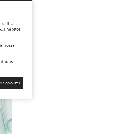
ara lhe
eus hábitos
 a nossa
ntadas.
OS COOKIES