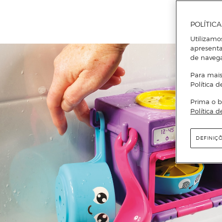
POLÍTIC
Utilizamo
apresenta
de naveg
Para mais
Política d
Prima o b
Política d
DEFINIÇ