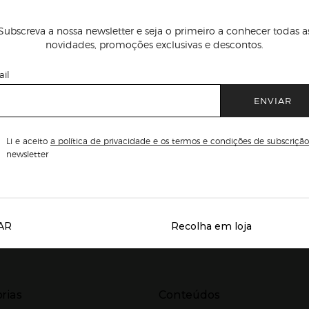
Subscreva a nossa newsletter e seja o primeiro a conhecer todas a
novidades, promoções exclusivas e descontos.
il
ENVIAR
Li e aceito
a política de privacidade e os termos e condições de subscrição
newsletter
AR
Recolha em loja
Servicios destacados
r para expandir
Presiona Enter para expandir
rias
Conteúdos