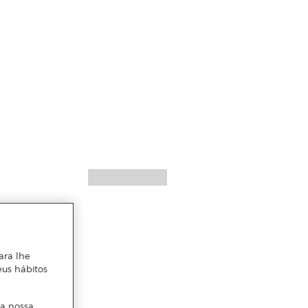
ara lhe
eus hábitos
 a nossa