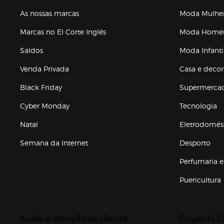
As nossas marcas
Moda Mulhe
Marcas no El Corte Inglés
Moda Hom
Saldos
Moda Infanti
Venda Privada
Casa e deco
Black Friday
Supermerca
Cyber Monday
Tecnologia
Natal
Eletrodomés
Semana da Internet
Desporto
Enlaces de marcas e promoções
Perfumaria e
Puericultura
Enlaces de to
Presiona Enter para expandir
Presiona Ente
Ajuda e atenção ao cliente
Grupo El C