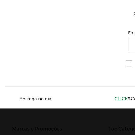
Ema
Información del sitio web y servicios
Entrega no dia
CLICK
&C
Presiona Enter para expandir
Presiona Ente
Marcas e Promoções
Top Catego