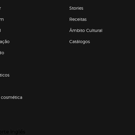
r
Stories
em
Receitas
l
Âmbito Cultural
ração
Catálogos
Enlaces de conteúdos
do
ticos
 cosmética
p categorias
r para expandir
orte Inglés