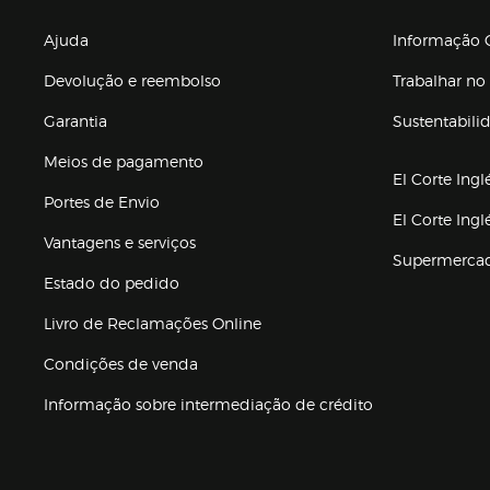
Enlaces de gr
Ajuda
Informação C
Devolução e reembolso
Trabalhar no 
Garantia
Sustentabili
(abre en nuev
Meios de pagamento
El Corte Ingl
Portes de Envio
El Corte Ing
Vantagens e serviços
Supermerca
Estado do pedido
Livro de Reclamações Online
Condições de venda
(abre en nueva 
Informação sobre intermediação de crédito
Enlaces de ajuda e atenção ao cliente