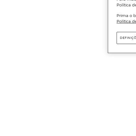
Política d
Prima o b
Política d
DEFINIÇ