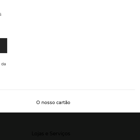
s
da
O nosso cartão
Presiona Enter para expandir
Lojas e Serviços