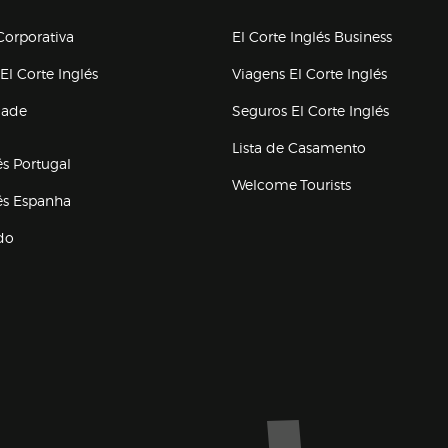
upo el corte inglés
orporativa
El Corte Inglés Business
(abre en nueva ventana)
(abre en
El Corte Inglés
Viagens El Corte Inglés
(abre en
dade
Seguros El Corte Inglés
a ventana)
Lista de Casamento
és Portugal
Welcome Tourists
(abre en nueva ventana)
lés Espanha
do
ventana)
Marca El Corte Inglés