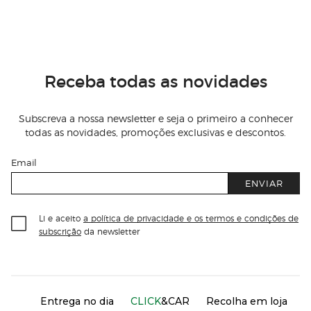
Receba todas as novidades
Subscreva a nossa newsletter e seja o primeiro a conhecer
todas as novidades, promoções exclusivas e descontos.
Email
ENVIAR
Li e aceito
a política de privacidade e os termos e condições de
subscrição
da newsletter
Información del sitio web y servicios
Servicios destacados
Entrega no dia
CLICK
&CAR
Recolha em loja