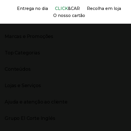
Información del sitio web y servicios
Servicios destacados
Entrega no dia
CLICK
&CAR
Recolha em loja
O nosso cartão
Marcas e Promoções
Presiona Enter para expandir
As nossas marcas
Top Categorias
Marcas no El Corte Inglés
Saldos
Presiona Enter para expandir
Moda Mulher
Venda Privada
Conteúdos
Moda Homem
Black Friday
Moda Infantil
Cyber Monday
Presiona Enter para expandir
Stories
Casa e decoração
Natal
Lojas e Serviços
Receitas
Supermercado
Semana da Internet
Âmbito Cultural
Tecnologia
Presiona Enter para expandir
Localização e horários
Catálogos
Eletrodomésticos
Enlaces de marcas e promoções
Ajuda e atenção ao cliente
Gourmet Experience
Desporto
Eventos no El Corte Inglés
Enlaces de conteúdos
Presiona Enter para expandir
Perfumaria e cosmética
Ajuda
Grupo El Corte Inglés
Puericultura
Devolução e reembolso
Enlaces de lojas e serviços
Garantia
Presiona Enter para expandir
Enlaces de grupo el corte inglés
Informação Corporativa
Enlaces de top categorias