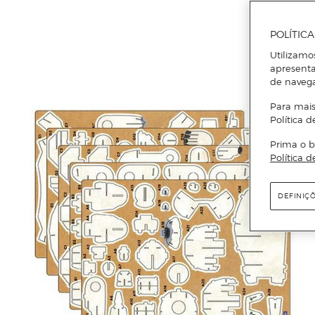
POLÍTIC
Utilizamo
apresenta
de naveg
Para mais
Política d
Prima o b
Política d
DEFINIÇ