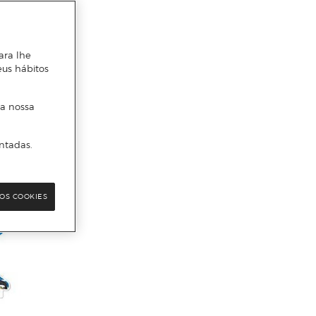
ara lhe
eus hábitos
 a nossa
ntadas.
OS COOKIES