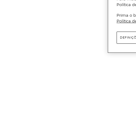
Política d
Prima o b
Política d
DEFINIÇ