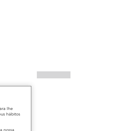
ara lhe
eus hábitos
 a nossa