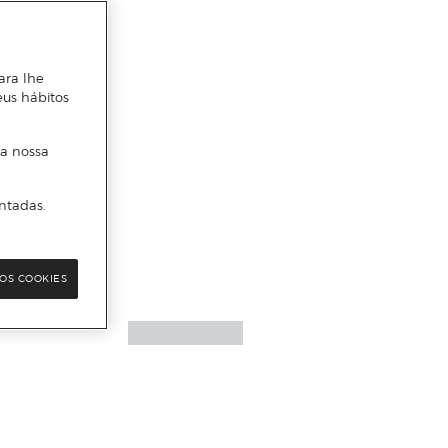
ara lhe
eus hábitos
 a nossa
ntadas.
OS COOKIES