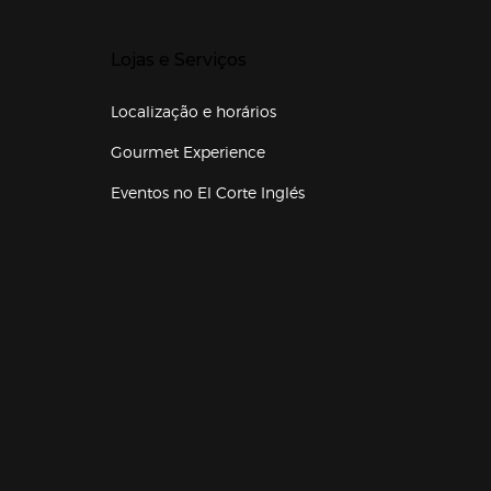
Presiona Enter para expandir
Lojas e Serviços
Localização e horários
Gourmet Experience
Eventos no El Corte Inglés
Enlaces de lojas e serviços