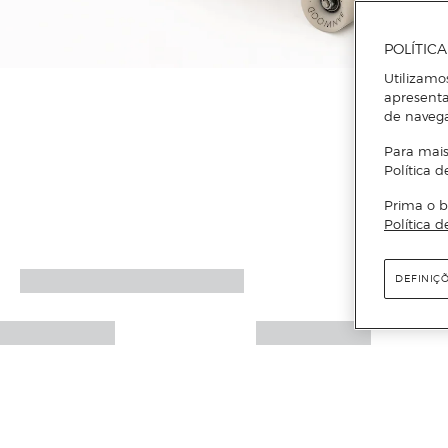
POLÍTIC
Utilizamo
apresenta
de naveg
Para mais
Política d
Prima o b
Política d
DEFINIÇ