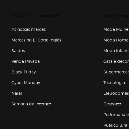
Presiona Enter para expandir
Presiona Ente
Marcas e Promoções
Top Catego
As nossas marcas
Moda Mulhe
Marcas no El Corte Inglés
Moda Hom
Saldos
Moda Infanti
Venda Privada
Casa e deco
Black Friday
Supermerca
Cyber Monday
Tecnologia
Natal
Eletrodomés
Semana da Internet
Desporto
Enlaces de marcas e promoções
Perfumaria e
Puericultura