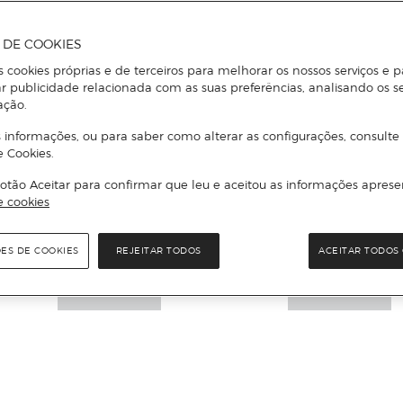
A DE COOKIES
s cookies próprias e de terceiros para melhorar os nossos serviços e p
r publicidade relacionada com as suas preferências, analisando os s
ação.
 informações, ou para saber como alterar as configurações, consulte
Mais informações
e Cookies.
otão Aceitar para confirmar que leu e aceitou as informações aprese
e cookies
ÕES DE COOKIES
REJEITAR TODOS
ACEITAR TODOS 