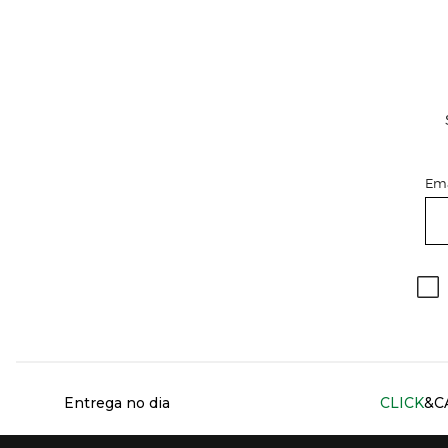
Ema
Información del sitio web y servicios
Entrega no dia
CLICK
&C