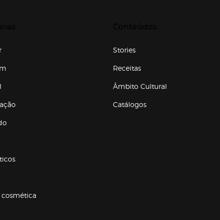
r para expandir
Presiona Enter para expandir
rias
Conteúdos
r
Stories
em
Receitas
l
Âmbito Cultural
ração
Catálogos
Enlaces de conteúdos
do
ticos
 cosmética