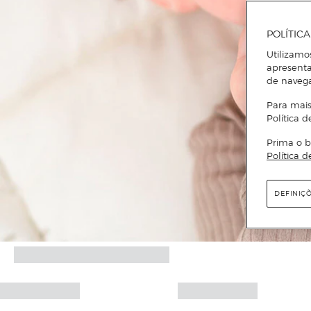
POLÍTIC
Utilizamo
apresenta
de naveg
Para mais
Política d
Prima o b
Política d
DEFINIÇ