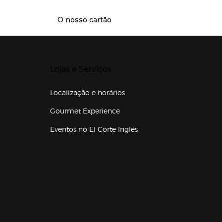
O nosso cartão
Presiona Enter para expandir
Lojas e Serviços
Localização e horários
Gourmet Experience
Eventos no El Corte Inglés
Enlaces de lojas e serviços