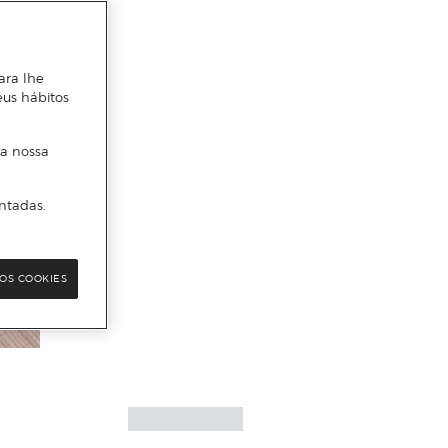
ara lhe
eus hábitos
 a nossa
ntadas.
OS COOKIES