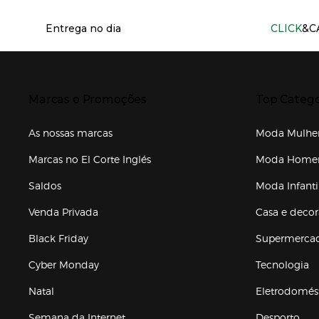
Información del sitio web y servicios
Entrega no dia
CLICK
&C
Presiona Enter para expandir
Presiona Ente
Marcas e Promoções
Top Catego
As nossas marcas
Moda Mulhe
Marcas no El Corte Inglés
Moda Hom
Saldos
Moda Infanti
Venda Privada
Casa e deco
Black Friday
Supermerca
Cyber Monday
Tecnologia
Natal
Eletrodomés
Semana da Internet
Desporto