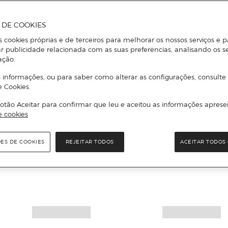
A DE COOKIES
s cookies próprias e de terceiros para melhorar os nossos serviços e p
r publicidade relacionada com as suas preferências, analisando os s
ação.
 informações, ou para saber como alterar as configurações, consulte
e Cookies.
otão Aceitar para confirmar que leu e aceitou as informações aprese
e cookies
Mais informações
ÕES DE COOKIES
REJEITAR TODOS
ACEITAR TODOS 