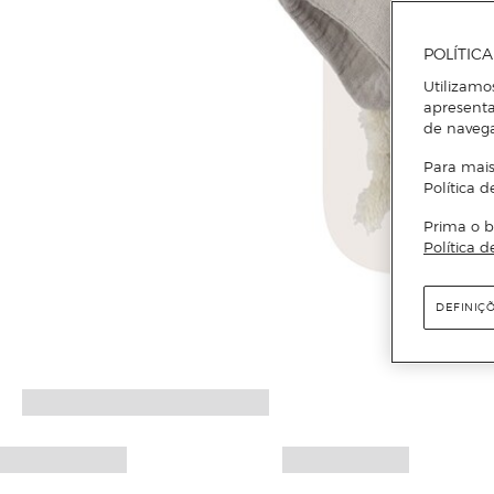
POLÍTIC
Utilizamo
apresenta
de naveg
Para mais
Política d
Prima o b
Política d
DEFINIÇ