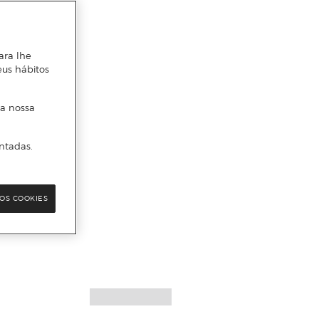
ara lhe
eus hábitos
 a nossa
ntadas.
OS COOKIES