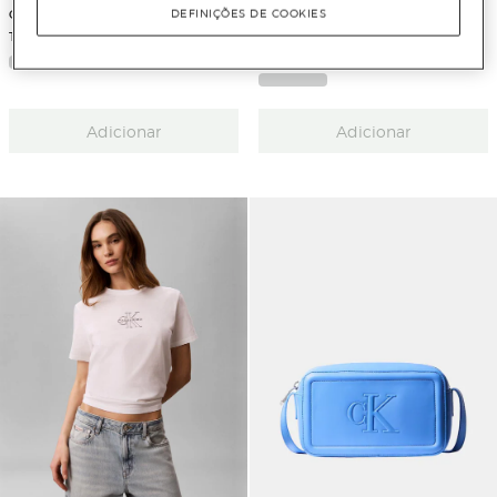
Calvin Klein Jeans
Calvin Klein Jeans
DEFINIÇÕES DE COOKIES
T-shirt Slim Fit com Contraste
Camisa Curta de Popelina com
Logótipo
Adicionar
Adicionar