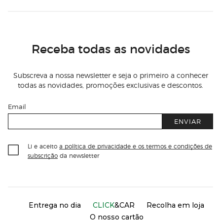
Receba todas as novidades
Subscreva a nossa newsletter e seja o primeiro a conhecer
todas as novidades, promoções exclusivas e descontos.
Email
ENVIAR
Li e aceito
a política de privacidade e os termos e condições de
subscrição
da newsletter
Información del sitio web y servicios
Servicios destacados
Entrega no dia
CLICK
&CAR
Recolha em loja
O nosso cartão