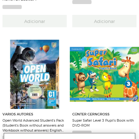
Adicionar
Adicionar
VARIOS AUTORES
GÜNTER GERNGROSS
Open World Advanced Student's Pack
Super Safari Level 3 Pupil's Book with
(Student's Book without answers and
DVD-ROM
Workbook without answers) English
for Spanish Speakers (Capa mole)