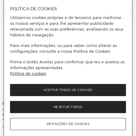
POLÍTICA DE COOKIES
Adicionar
Adicionar
Utilizamos cookies próprias e de terceiros para melhorar
os nossos serviços e para lhe apresentar publicidade
relacionada com as suas preferências, analisando os seus
hábitos de navegação.
Para mais informações, ou para saber como alterar as
configurações, consulte a nossa Política de Cookies.
Prima o botão Aceitar para confirmar que leu e aceitou as
informações apresentadas.
Política de cookies
ACEITAR TODOS OS COOKIES
RICHARD MACANDREW
VARIOS AUTORES
REJEITAR TODOS
A Little Trouble in the Yorkshire Dales
C1 Advanced Trainer 2 Six Practice
Level 3 Lower Intermediate (Capa
Tests without Answers with Audio
mole)
Download with eBook
DEFINIÇÕES DE COOKIES