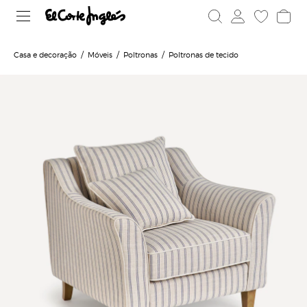
Casa e decoração
Móveis
Poltronas
Poltronas de tecido