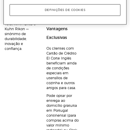
demonstrações de
As marcas mais
produtos.
procuradas
DEFINIÇÕES DE COOKIES
incluem Bra,
Zwilling, Arcos,
Ofertas E
Tefal, WMF, Brita e
Vantagens
Kuhn Rikon —
sinónimo de
Exclusivas
durabilidade,
inovação e
Os clientes com
confiança.
Cartão de Crédito
El Corte Inglés
beneficiam ainda
de condições
especiais em
utensílios de
cozinha e outros
artigos para casa.
Pode optar por
entrega ao
domicílio gratuita
em Portugal
continental (para
compras acima do
valor mínimo
indicado) ou Click