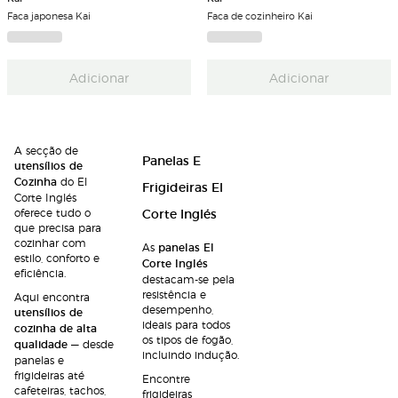
Faca japonesa Kai
Faca de cozinheiro Kai
Adicionar
Adicionar
A secção de
Panelas E
utensílios de
Cozinha
do El
Frigideiras El
Corte Inglés
oferece tudo o
Corte Inglés
que precisa para
cozinhar com
As
panelas El
estilo, conforto e
Corte Inglés
eficiência.
destacam-se pela
resistência e
Aqui encontra
desempenho,
utensílios de
ideais para todos
cozinha de alta
os tipos de fogão,
qualidade
— desde
incluindo indução.
panelas e
frigideiras até
Encontre
cafeteiras, tachos,
frigideiras