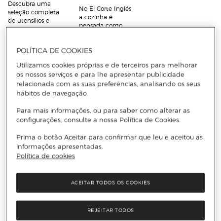
Descubra uma
No El Corte Inglés,
seleção completa
a cozinha é
de utensílios e
pensada como
acessórios de
um espaço de
cozinha,
prazer e partilha.
organizada por
POLÍTICA DE COOKIES
categorias para
Os produtos de
facilitar a sua
cozinha
Utilizamos cookies próprias e de terceiros para melhorar
escolha.
combinam
os nossos serviços e para lhe apresentar publicidade
estética moderna
Desde
trens de
relacionada com as suas preferências, analisando os seus
com ergonomia,
cozinha
hábitos de navegação.
contribuindo para
completos,
um ambiente
panelas de
Para mais informações, ou para saber como alterar as
funcional e
pressão, cafeteiras
configurações, consulte a nossa Política de Cookies.
elegante.
italianas, facas e
Além da loja
afiadores, formas
Prima o botão Aceitar para confirmar que leu e aceitou as
online, pode
e tachos
informações apresentadas.
encontrar a nossa
antiaderentes, até
Política de cookies
seleção de
filtros de água e
utensílios de
jarros Brita
,
cozinha nas lojas
encontrará tudo o
ACEITAR TODOS OS COOKIES
El Corte Inglés em
que precisa para
Lisboa e
preparar refeições
Gaia/Porto, com
com qualidade
atendimento
REJEITAR TODOS
profissional.
personalizado e