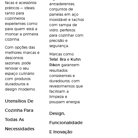
facas e acessórios
antiaderentes,
práticos — ideais
conjuntos de
tanto para
panelas em aço
cozinheiros
inoxidável e tachos
experientes como
com tampa de
para quem está a
vidro, perfeitos
montar a primeira
para cozinhar com
cozinha.
precisão e
segurança.
Com opções das
melhores marcas e
Marcas como
descontos
Tefal
,
Bra
e
Kuhn
sazonais, pode
Rikon
garantem
renovar o seu
resultados
espaço culinário
consistentes e
com produtos
duradouros, com
duradouros e
revestimentos que
design moderno.
facilitam a
limpeza e
Utensílios De
poupam energia.
Cozinha Para
Design,
Todas As
Funcionalidade
Necessidades
E Inovação