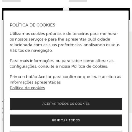
Ver detalhe
Ver detalhe
POLÍTICA DE COOKIES
Utilizamos cookies próprias e de terceiros para melhorar
os nossos serviços e para lhe apresentar publicidade
relacionada com as suas preferências, analisando os seus
hábitos de navegação.
Para mais informações, ou para saber como alterar as
configurações, consulte a nossa Política de Cookies.
Prima o botão Aceitar para confirmar que leu e aceitou as
informações apresentadas.
Política de cookies
Weber
ACEITAR TODOS OS COOKIES
Churrasqueira a Gás com 4
Queimadores Genesis E-415
Weber
REJEITAR TODOS
Barbecue de Gás 4+1 Queimadores
Spirit EPX-435R+Assador